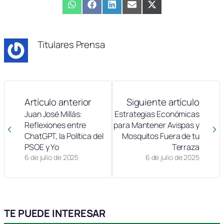
Compartir
WhatsApp
Compartir
Facebook
Compartir
LinkedIn
Compartir
Email
Compartir
X
en
en
en
en
en
(Twitter)
Titulares Prensa
Artículo anterior
Siguiente artículo
Juan José Millás:
Estrategias Económicas
Reflexiones entre
para Mantener Avispas y
ChatGPT, la Política del
Mosquitos Fuera de tu
PSOE y Yo
Terraza
6 de julio de 2025
6 de julio de 2025
TE PUEDE INTERESAR