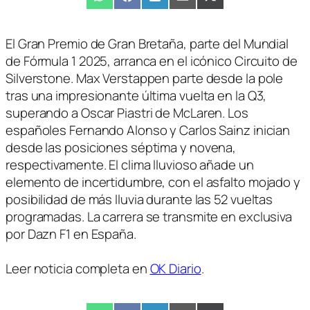
Compartir
WhatsApp
Compartir
Facebook
Compartir
LinkedIn
Compartir
Email
Compartir
X
en
en
en
en
en
(Twitter)
El Gran Premio de Gran Bretaña, parte del Mundial
de Fórmula 1 2025, arranca en el icónico Circuito de
Silverstone. Max Verstappen parte desde la pole
tras una impresionante última vuelta en la Q3,
superando a Oscar Piastri de McLaren. Los
españoles Fernando Alonso y Carlos Sainz inician
desde las posiciones séptima y novena,
respectivamente. El clima lluvioso añade un
elemento de incertidumbre, con el asfalto mojado y
posibilidad de más lluvia durante las 52 vueltas
programadas. La carrera se transmite en exclusiva
por Dazn F1 en España.
Leer noticia completa en
OK Diario
.