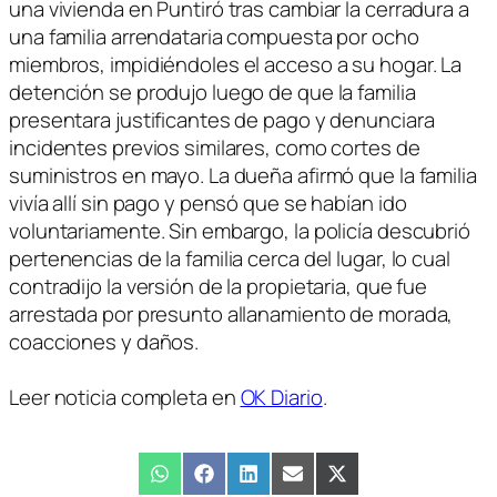
una vivienda en Puntiró tras cambiar la cerradura a
una familia arrendataria compuesta por ocho
miembros, impidiéndoles el acceso a su hogar. La
detención se produjo luego de que la familia
presentara justificantes de pago y denunciara
incidentes previos similares, como cortes de
suministros en mayo. La dueña afirmó que la familia
vivía allí sin pago y pensó que se habían ido
voluntariamente. Sin embargo, la policía descubrió
pertenencias de la familia cerca del lugar, lo cual
contradijo la versión de la propietaria, que fue
arrestada por presunto allanamiento de morada,
coacciones y daños.
Leer noticia completa en
OK Diario
.
Compartir
WhatsApp
Compartir
Facebook
Compartir
LinkedIn
Compartir
Email
Compartir
X