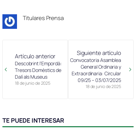
en
en
en
en
en
(Twitter)
Titulares Prensa
Siguiente artículo
Artículo anterior
Convocatoria Asamblea
Descobrint l’Empordà:
General Ordinaria y
Tresors Domèstics de
Extraordinaria: Circular
Dalí als Museus
09/25 – 03/07/2025
18 de junio de 2025
18 de junio de 2025
TE PUEDE INTERESAR