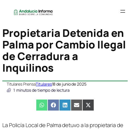
Propietaria Detenida en
Palma por Cambio Ilegal
de Cerradura a
Inquilinos
Titulares Prensa
Titulares
18 de junio de 2025
1
minutos de tiempo de lectura
Compartir
WhatsApp
Compartir
Facebook
Compartir
LinkedIn
Compartir
Email
Compartir
X
en
en
en
en
en
(Twitter)
La Policía Local de Palma detuvo a la propietaria de