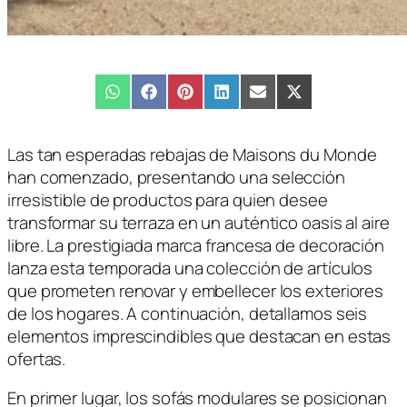
Compartir
WhatsApp
Compartir
Facebook
Compartir
Pinterest
Compartir
LinkedIn
Compartir
Email
Compartir
X
en
en
en
en
en
en
(Twitter)
Las tan esperadas rebajas de Maisons du Monde
han comenzado, presentando una selección
irresistible de productos para quien desee
transformar su terraza en un auténtico oasis al aire
libre. La prestigiada marca francesa de decoración
lanza esta temporada una colección de artículos
que prometen renovar y embellecer los exteriores
de los hogares. A continuación, detallamos seis
elementos imprescindibles que destacan en estas
ofertas.
En primer lugar, los sofás modulares se posicionan