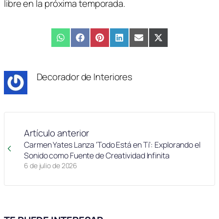
libre en la próxima temporada.
Compartir
WhatsApp
Compartir
Facebook
Compartir
Pinterest
Compartir
LinkedIn
Compartir
Email
Compartir
X
en
en
en
en
en
en
(Twitter)
Decorador de Interiores
Artículo anterior
Carmen Yates Lanza ‘Todo Está en Ti’: Explorando el
Sonido como Fuente de Creatividad Infinita
6 de julio de 2026