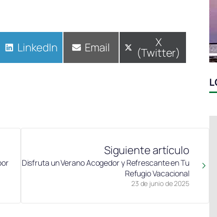
Compartir
X
Compartir
LinkedIn
Compartir
Email
(Twitter)
en
en
en
L
Siguiente artículo
por
Disfruta un Verano Acogedor y Refrescante en Tu
Refugio Vacacional
23 de junio de 2025