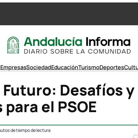
d
Empresas
Sociedad
Educación
Turismo
Deportes
Cult
Futuro: Desafíos y
 para el PSOE
utos de tiempo de lectura