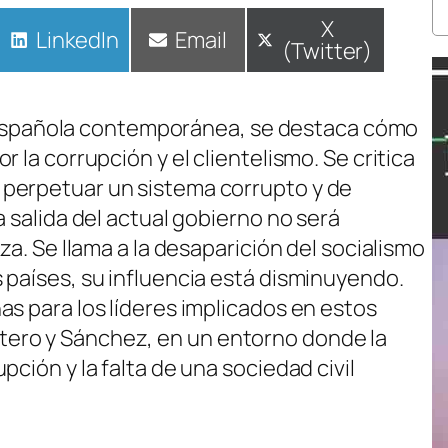
Compartir
X
Compartir
LinkedIn
Compartir
Email
(Twitter)
en
en
en
ica española contemporánea, se destaca cómo
 la corrupción y el clientelismo. Se critica
perpetuar un sistema corrupto y de
a salida del actual gobierno no será
za. Se llama a la desaparición del socialismo
 países, su influencia está disminuyendo.
as para los líderes implicados en estos
ero y Sánchez, en un entorno donde la
ción y la falta de una sociedad civil