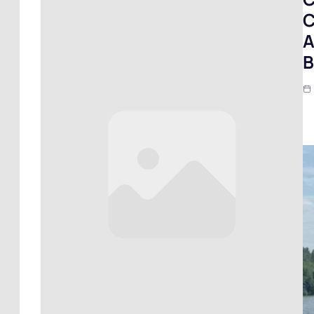
C
A
B