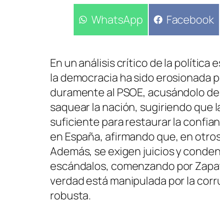
Compartir
WhatsApp
Compartir
Facebook
en
en
En un análisis crítico de la polít
la democracia ha sido erosionada por
duramente al PSOE, acusándolo de 
saquear la nación, sugiriendo que l
suficiente para restaurar la confian
en España, afirmando que, en otros
Además, se exigen juicios y conden
escándalos, comenzando por Zapat
verdad está manipulada por la corrup
robusta.