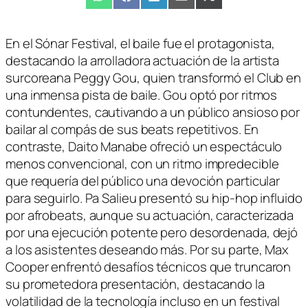
Compartir
WhatsApp
Compartir
Facebook
Compartir
LinkedIn
Compartir
Email
Compartir
X
en
en
en
en
en
(Twitter)
En el Sónar Festival, el baile fue el protagonista,
destacando la arrolladora actuación de la artista
surcoreana Peggy Gou, quien transformó el Club en
una inmensa pista de baile. Gou optó por ritmos
contundentes, cautivando a un público ansioso por
bailar al compás de sus beats repetitivos. En
contraste, Daito Manabe ofreció un espectáculo
menos convencional, con un ritmo impredecible
que requería del público una devoción particular
para seguirlo. Pa Salieu presentó su hip-hop influido
por afrobeats, aunque su actuación, caracterizada
por una ejecución potente pero desordenada, dejó
a los asistentes deseando más. Por su parte, Max
Cooper enfrentó desafíos técnicos que truncaron
su prometedora presentación, destacando la
volatilidad de la tecnología incluso en un festival