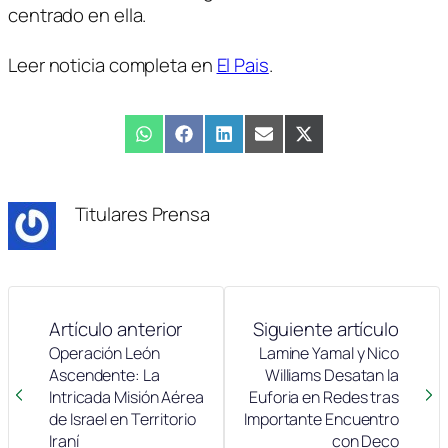
centrado en ella.
Leer noticia completa en
El Pais
.
Compartir
WhatsApp
Compartir
Facebook
Compartir
LinkedIn
Compartir
Email
Compartir
X
en
en
en
en
en
(Twitter)
Titulares Prensa
Artículo anterior
Siguiente artículo
Operación León
Lamine Yamal y Nico
Ascendente: La
Williams Desatan la
Intricada Misión Aérea
Euforia en Redes tras
de Israel en Territorio
Importante Encuentro
Iraní
con Deco