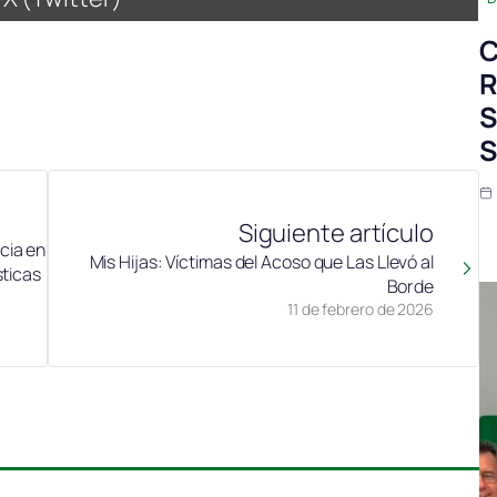
en
C
R
S
S
Siguiente artículo
cia en
Mis Hijas: Víctimas del Acoso que Las Llevó al
sticas
Borde
11 de febrero de 2026