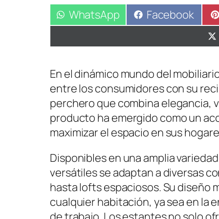
Compartir
WhatsApp
Compartir
Facebook
en
en
En el dinámico mundo del mobiliario
entre los consumidores con su reci
perchero que combina elegancia, ve
producto ha emergido como un acc
maximizar el espacio en sus hogare
Disponibles en una amplia variedad
versátiles se adaptan a diversas 
hasta lofts espaciosos. Su diseño m
cualquier habitación, ya sea en la e
de trabajo. Los estantes no solo o