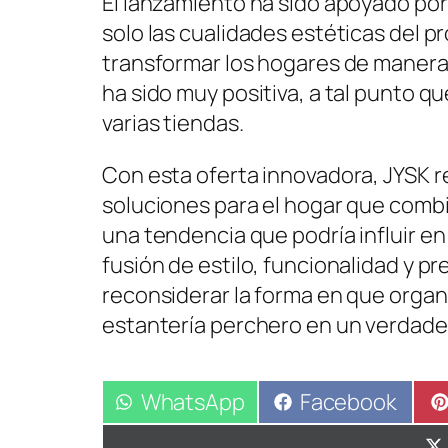
El lanzamiento ha sido apoyado po
solo las cualidades estéticas del 
transformar los hogares de manera s
ha sido muy positiva, a tal punto 
varias tiendas.
Con esta oferta innovadora, JYSK 
soluciones para el hogar que combi
una tendencia que podría influir en
fusión de estilo, funcionalidad y p
reconsiderar la forma en que organ
estantería perchero en un verdade
Compartir
WhatsApp
Compartir
Facebook
en
en