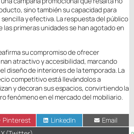
r una campaña promocional que resalta no
producto, sino también su capacidad para
encilla y efectiva. La respuesta del público
que las primeras unidades se han agotado en
reafirma su compromiso de ofrecer
nan atractivo y accesibilidad, marcando
 el diseño de interiores de la temporada. La
recio competitivo está llevándolos a
izan y decoran sus espacios, convirtiendo la
ro fenómeno en el mercado del mobiliario.
Compartir
Pinterest
Compartir
LinkedIn
Compartir
Email
en
en
en
Compartir
X (Twitter)
D