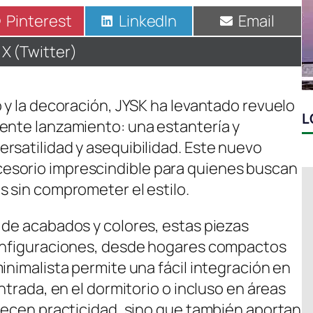
Compartir
Pinterest
Compartir
LinkedIn
Compartir
Email
en
en
en
Compartir
X (Twitter)
en
 y la decoración, JYSK ha levantado revuelo
L
ente lanzamiento: una estantería y
rsatilidad y asequibilidad. Este nuevo
esorio imprescindible para quienes buscan
s sin comprometer el estilo.
 de acabados y colores, estas piezas
configuraciones, desde hogares compactos
inimalista permite una fácil integración en
ntrada, en el dormitorio o incluso en áreas
frecen practicidad, sino que también aportan