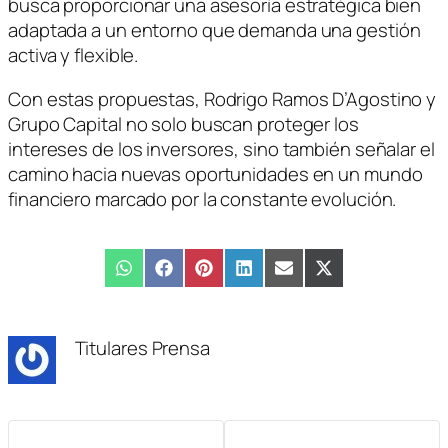
busca proporcionar una asesoría estratégica bien
adaptada a un entorno que demanda una gestión
activa y flexible.
Con estas propuestas, Rodrigo Ramos D’Agostino y
Grupo Capital no solo buscan proteger los
intereses de los inversores, sino también señalar el
camino hacia nuevas oportunidades en un mundo
financiero marcado por la constante evolución.
Compartir
WhatsApp
Compartir
Facebook
Compartir
Pinterest
Compartir
LinkedIn
Compartir
Email
Compartir
X
en
en
en
en
en
en
(Twitter)
Titulares Prensa