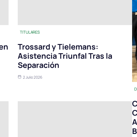
TITULARES
 en
Trossard y Tielemans:
Asistencia Triunfal Tras la
Separación
2 Julio 2026
D
C
C
A
B