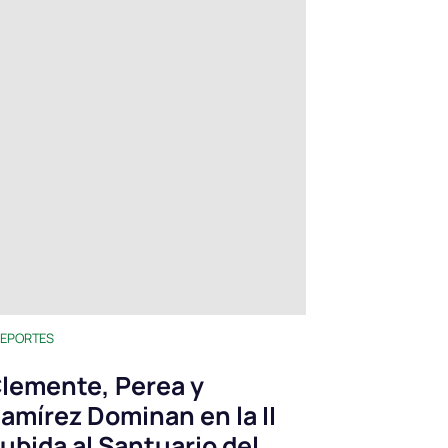
EPORTES
lemente, Perea y
amírez Dominan en la II
ubida al Santuario del