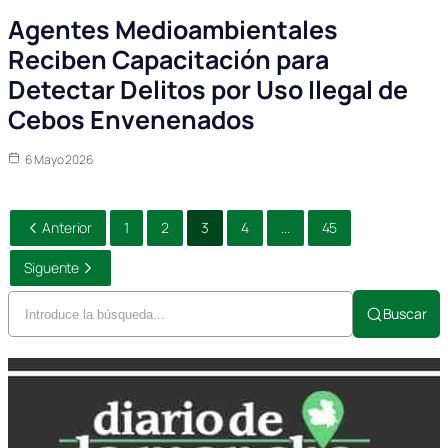
Agentes Medioambientales
Reciben Capacitación para
Detectar Delitos por Uso Ilegal de
Cebos Envenenados
6 Mayo 2026
Anterior
1
2
3
4
...
45
Siguente
Buscar