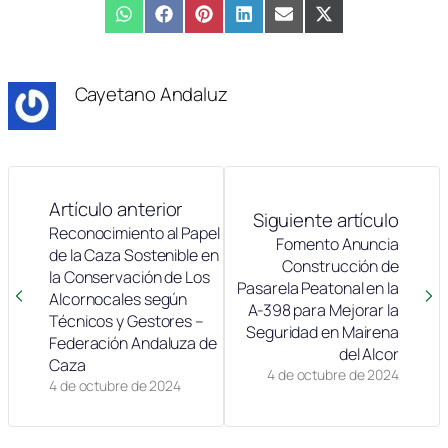
Compartir
WhatsApp
Compartir
Facebook
Compartir
Pinterest
Compartir
LinkedIn
Compartir
Email
Compartir
X
en
en
en
en
en
en
(Twitter)
Cayetano Andaluz
Artículo anterior
Siguiente artículo
Reconocimiento al Papel
Fomento Anuncia
de la Caza Sostenible en
Construcción de
la Conservación de Los
Pasarela Peatonal en la
Alcornocales según
A-398 para Mejorar la
Técnicos y Gestores –
Seguridad en Mairena
Federación Andaluza de
del Alcor
Caza
4 de octubre de 2024
4 de octubre de 2024