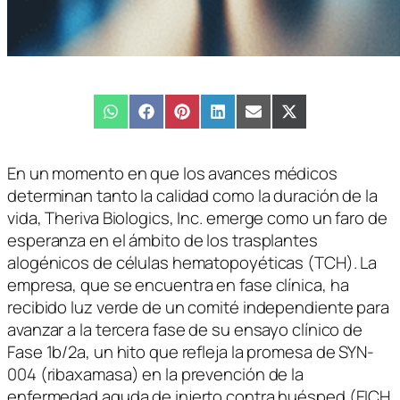
Compartir
WhatsApp
Compartir
Facebook
Compartir
Pinterest
Compartir
LinkedIn
Compartir
Email
Compartir
X
en
en
en
en
en
en
(Twitter)
En un momento en que los avances médicos
determinan tanto la calidad como la duración de la
vida, Theriva Biologics, Inc. emerge como un faro de
esperanza en el ámbito de los trasplantes
alogénicos de células hematopoyéticas (TCH). La
empresa, que se encuentra en fase clínica, ha
recibido luz verde de un comité independiente para
avanzar a la tercera fase de su ensayo clínico de
Fase 1b/2a, un hito que refleja la promesa de SYN-
004 (ribaxamasa) en la prevención de la
enfermedad aguda de injerto contra huésped (EICH