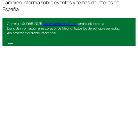
También informa sobre eventos y temas de interés de
España.
Copyright © 1995-2025
Colorvivo Internet S.L.U.
Andalucía Informa.
Diario de información en el corazón de Madrid. Todos los derechos reservados.
Alojamiento cloud con Stackscale.