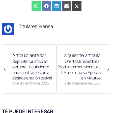
Compartir
WhatsApp
Compartir
Facebook
Compartir
LinkedIn
Compartir
Email
Compartir
X
en
en
en
en
en
(Twitter)
Titulares Prensa
Artículo anterior
Siguiente artículo
Repunte turístico en
Ofertas Irresistibles:
octubre: insuficiente
Productos por Menos de
para contrarrestar la
5 Euros que se Agotan
desaceleración estival
en Minutos
3 de diciembre de 2025
3 de diciembre de 2025
TE PUEDE INTERESAR