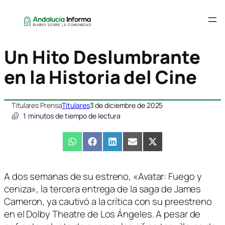
Un Hito Deslumbrante
en la Historia del Cine
Titulares Prensa
Titulares
3 de diciembre de 2025
1
minutos de tiempo de lectura
Compartir
WhatsApp
Compartir
Facebook
Compartir
LinkedIn
Compartir
Email
Compartir
X
en
en
en
en
en
(Twitter)
A dos semanas de su estreno, «Avatar: Fuego y
ceniza», la tercera entrega de la saga de James
Cameron, ya cautivó a la crítica con su preestreno
en el Dolby Theatre de Los Ángeles. A pesar de