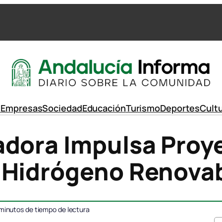
d
Empresas
Sociedad
Educación
Turismo
Deportes
Cult
dora Impulsa Proye
 Hidrógeno Renovab
minutos de tiempo de lectura