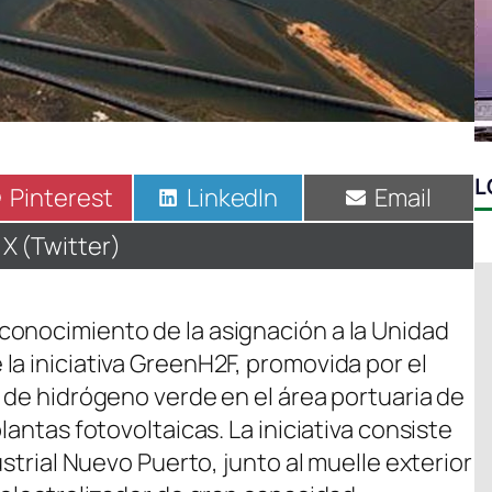
L
Compartir
Pinterest
Compartir
LinkedIn
Compartir
Email
en
en
en
Compartir
X (Twitter)
en
conocimiento de la asignación a la Unidad
la iniciativa GreenH2F, promovida por el
 de hidrógeno verde en el área portuaria de
lantas fotovoltaicas. La iniciativa consiste
ustrial Nuevo Puerto, junto al muelle exterior