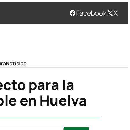
Facebook
X
ura
Noticias
cto para la
le en Huelva