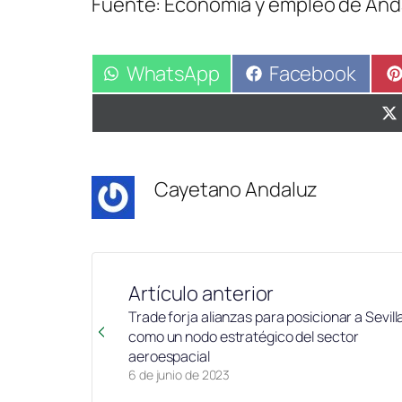
Fuente: Economía y empleo de And
Compartir
WhatsApp
Compartir
Facebook
en
en
Cayetano Andaluz
Artículo anterior
Trade forja alianzas para posicionar a Sevill
como un nodo estratégico del sector
aeroespacial
6 de junio de 2023