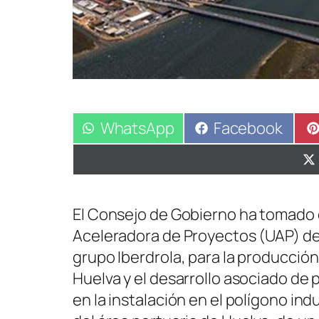
Compartir
WhatsApp
Compartir
Facebook
en
en
El Consejo de Gobierno ha tomado 
Aceleradora de Proyectos (UAP) de 
grupo Iberdrola, para la producción
Huelva y el desarrollo asociado de p
en la instalación en el polígono ind