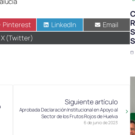
alucía
C
R
Compartir
Pinterest
Compartir
LinkedIn
Compartir
Email
S
en
en
en
Compartir
X (Twitter)
S
en
Siguiente artículo
a
Aprobada Declaración Institucional en Apoyo al
Sector de los Frutos Rojos de Huelva
6 de junio de 2023