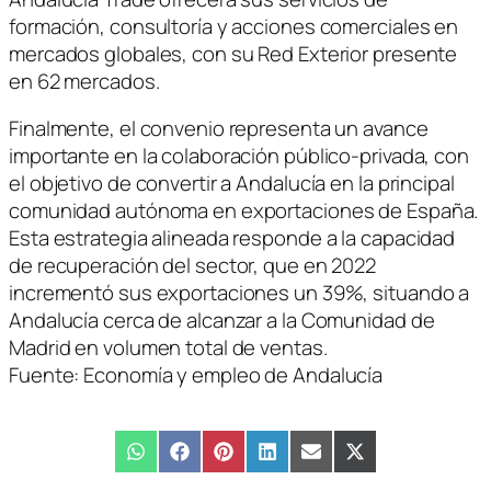
formación, consultoría y acciones comerciales en
mercados globales, con su Red Exterior presente
en 62 mercados.
Finalmente, el convenio representa un avance
importante en la colaboración público-privada, con
el objetivo de convertir a Andalucía en la principal
comunidad autónoma en exportaciones de España.
Esta estrategia alineada responde a la capacidad
de recuperación del sector, que en 2022
incrementó sus exportaciones un 39%, situando a
Andalucía cerca de alcanzar a la Comunidad de
Madrid en volumen total de ventas.
Fuente: Economía y empleo de Andalucía
Compartir
WhatsApp
Compartir
Facebook
Compartir
Pinterest
Compartir
LinkedIn
Compartir
Email
Compartir
X
en
en
en
en
en
en
(Twitter)