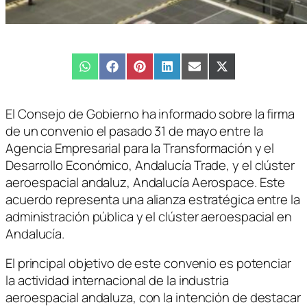
Compartir
WhatsApp
Compartir
Facebook
Compartir
Pinterest
Compartir
LinkedIn
Compartir
Email
Compartir
X
en
en
en
en
en
en
(Twitter)
El Consejo de Gobierno ha informado sobre la firma
de un convenio el pasado 31 de mayo entre la
Agencia Empresarial para la Transformación y el
Desarrollo Económico, Andalucía Trade, y el clúster
aeroespacial andaluz, Andalucía Aerospace. Este
acuerdo representa una alianza estratégica entre la
administración pública y el clúster aeroespacial en
Andalucía.
El principal objetivo de este convenio es potenciar
la actividad internacional de la industria
aeroespacial andaluza, con la intención de destacar