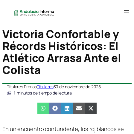
Victoria Confortable y
Récords Históricos: El
Atlético Arrasa Ante el
Colista
Titulares Prensa
Titulares
30 de noviembre de 2025
1
minutos de tiempo de lectura
Compartir
WhatsApp
Compartir
Facebook
Compartir
LinkedIn
Compartir
Email
Compartir
X
en
en
en
en
en
(Twitter)
En un encuentro contundente, los rojiblancos se