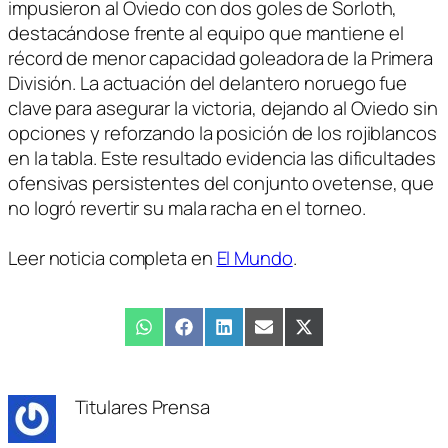
impusieron al Oviedo con dos goles de Sorloth,
destacándose frente al equipo que mantiene el
récord de menor capacidad goleadora de la Primera
División. La actuación del delantero noruego fue
clave para asegurar la victoria, dejando al Oviedo sin
opciones y reforzando la posición de los rojiblancos
en la tabla. Este resultado evidencia las dificultades
ofensivas persistentes del conjunto ovetense, que
no logró revertir su mala racha en el torneo.
Leer noticia completa en
El Mundo
.
Compartir
WhatsApp
Compartir
Facebook
Compartir
LinkedIn
Compartir
Email
Compartir
X
en
en
en
en
en
(Twitter)
Titulares Prensa