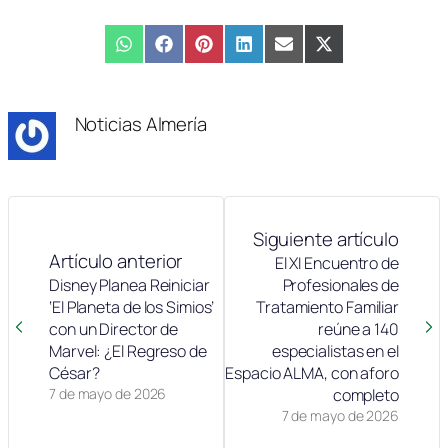
Compartir
WhatsApp
Compartir
Facebook
Compartir
Pinterest
Compartir
LinkedIn
Compartir
Email
Compartir
X
en
en
en
en
en
en
(Twitter)
Noticias Almería
Siguiente artículo
Artículo anterior
El XI Encuentro de
Disney Planea Reiniciar
Profesionales de
‘El Planeta de los Simios’
Tratamiento Familiar
con un Director de
reúne a 140
Marvel: ¿El Regreso de
especialistas en el
César?
Espacio ALMA, con aforo
7 de mayo de 2026
completo
7 de mayo de 2026