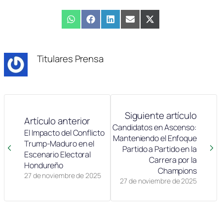
Compartir
WhatsApp
Compartir
Facebook
Compartir
LinkedIn
Compartir
Email
Compartir
X
en
en
en
en
en
(Twitter)
Titulares Prensa
Siguiente artículo
Artículo anterior
Candidatos en Ascenso:
El Impacto del Conflicto
Manteniendo el Enfoque
Trump-Maduro en el
Partido a Partido en la
Escenario Electoral
Carrera por la
Hondureño
Champions
27 de noviembre de 2025
27 de noviembre de 2025