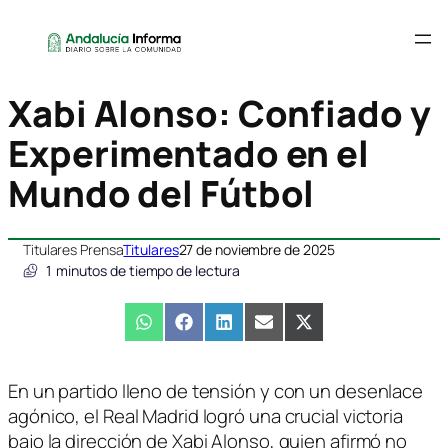
Xabi Alonso: Confiado y
Experimentado en el
Mundo del Fútbol
Titulares Prensa
Titulares
27 de noviembre de 2025
1
minutos de tiempo de lectura
Compartir
WhatsApp
Compartir
Facebook
Compartir
LinkedIn
Compartir
Email
Compartir
X
en
en
en
en
en
(Twitter)
En un partido lleno de tensión y con un desenlace
agónico, el Real Madrid logró una crucial victoria
bajo la dirección de Xabi Alonso, quien afirmó no