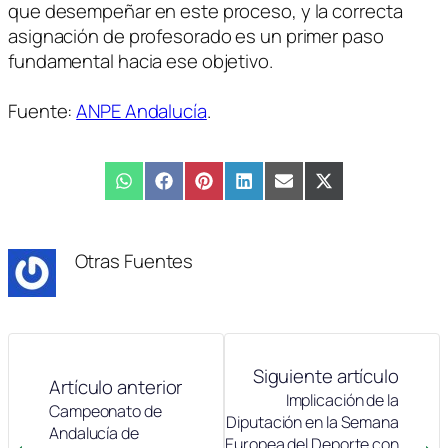
que desempeñar en este proceso, y la correcta
asignación de profesorado es un primer paso
fundamental hacia ese objetivo.
Fuente:
ANPE Andalucía
.
Compartir
WhatsApp
Compartir
Facebook
Compartir
Pinterest
Compartir
LinkedIn
Compartir
Email
Compartir
X
en
en
en
en
en
en
(Twitter)
Otras Fuentes
Siguiente artículo
Artículo anterior
Implicación de la
Campeonato de
Diputación en la Semana
Andalucía de
Europea del Deporte con