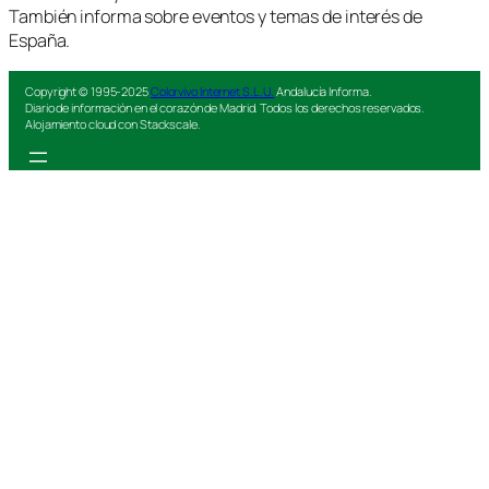
También informa sobre eventos y temas de interés de
España.
Copyright © 1995-2025
Colorvivo Internet S.L.U.
Andalucía Informa.
Diario de información en el corazón de Madrid. Todos los derechos reservados.
Alojamiento cloud con Stackscale.