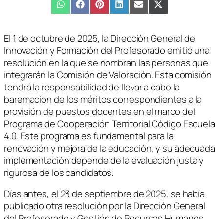
Compartir
WhatsApp
Compartir
Facebook
Compartir
Pinterest
Compartir
LinkedIn
Compartir
Email
Compartir
X
en
en
en
en
en
en
(Twitter)
El 1 de octubre de 2025, la Dirección General de
Innovación y Formación del Profesorado emitió una
resolución en la que se nombran las personas que
integrarán la Comisión de Valoración. Esta comisión
tendrá la responsabilidad de llevar a cabo la
baremación de los méritos correspondientes a la
provisión de puestos docentes en el marco del
Programa de Cooperación Territorial Código Escuela
4.0. Este programa es fundamental para la
renovación y mejora de la educación, y su adecuada
implementación depende de la evaluación justa y
rigurosa de los candidatos.
Días antes, el 23 de septiembre de 2025, se había
publicado otra resolución por la Dirección General
del Profesorado y Gestión de Recursos Humanos,