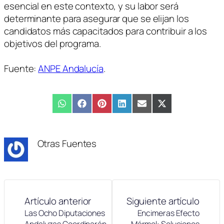
esencial en este contexto, y su labor será
determinante para asegurar que se elijan los
candidatos más capacitados para contribuir a los
objetivos del programa.
Fuente:
ANPE Andalucía
.
Compartir
WhatsApp
Compartir
Facebook
Compartir
Pinterest
Compartir
LinkedIn
Compartir
Email
Compartir
X
en
en
en
en
en
en
(Twitter)
Otras Fuentes
Artículo anterior
Siguiente artículo
Las Ocho Diputaciones
Encimeras Efecto
Andaluzas Coordinarán
Mármol: Soluciones