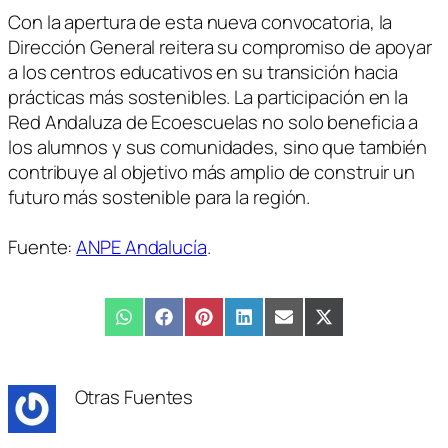
Con la apertura de esta nueva convocatoria, la
Dirección General reitera su compromiso de apoyar
a los centros educativos en su transición hacia
prácticas más sostenibles. La participación en la
Red Andaluza de Ecoescuelas no solo beneficia a
los alumnos y sus comunidades, sino que también
contribuye al objetivo más amplio de construir un
futuro más sostenible para la región.
Fuente:
ANPE Andalucía
.
Compartir
WhatsApp
Compartir
Facebook
Compartir
Pinterest
Compartir
LinkedIn
Compartir
Email
Compartir
X
en
en
en
en
en
en
(Twitter)
Otras Fuentes