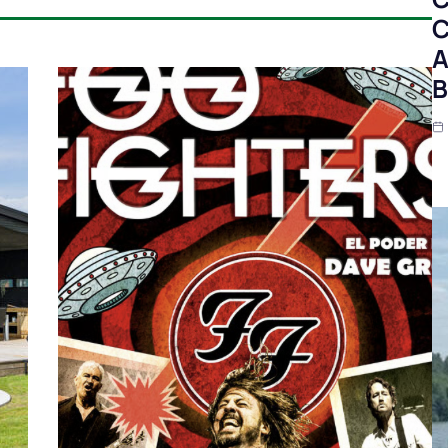
C
A
B