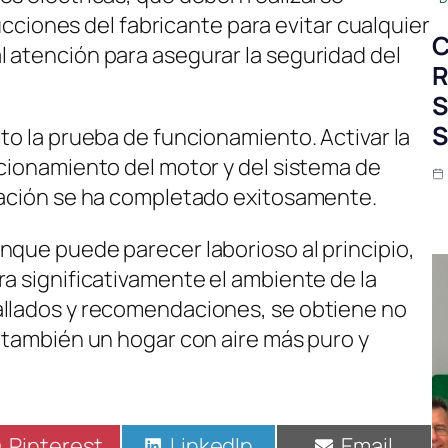
rucciones del fabricante para evitar cualquier
C
 atención para asegurar la seguridad del
R
S
S
to la prueba de funcionamiento. Activar la
ncionamiento del motor y del sistema de
alación se ha completado exitosamente.
nque puede parecer laborioso al principio,
ra significativamente el ambiente de la
allados y recomendaciones, se obtiene no
o también un hogar con aire más puro y
Compartir
Pinterest
Compartir
LinkedIn
Compartir
Email