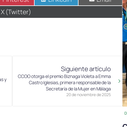
en
en
en
Compartir
X (Twitter)
en
Siguiente artículo
CCOO otorga el premio Biznaga Violeta a Emma
s y
Castro Iglesias, primera responsable de la
Secretaría de la Mujer en Málaga
20 de noviembre de 2025
D
C