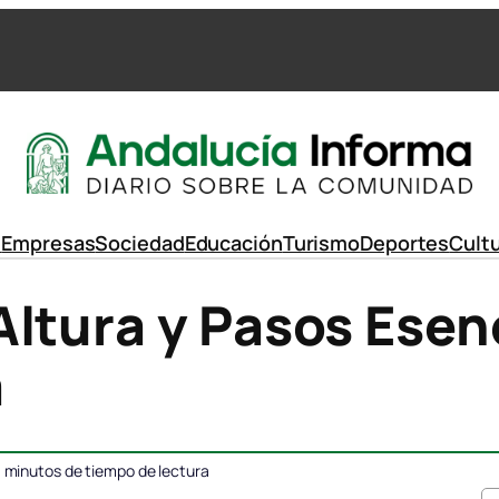
d
Empresas
Sociedad
Educación
Turismo
Deportes
Cult
ltura y Pasos Esen
a
minutos de tiempo de lectura