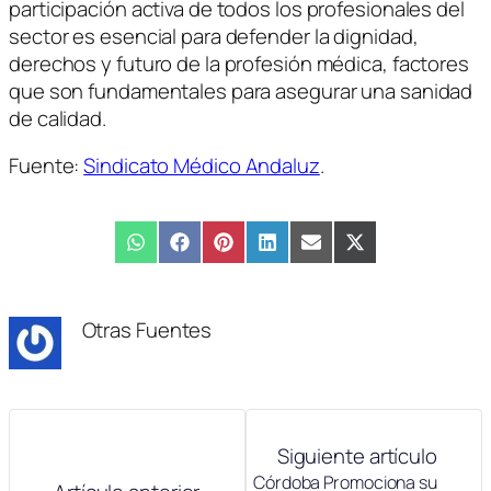
participación activa de todos los profesionales del
sector es esencial para defender la dignidad,
derechos y futuro de la profesión médica, factores
que son fundamentales para asegurar una sanidad
de calidad.
Fuente:
Sindicato Médico Andaluz
.
Compartir
WhatsApp
Compartir
Facebook
Compartir
Pinterest
Compartir
LinkedIn
Compartir
Email
Compartir
X
en
en
en
en
en
en
(Twitter)
Otras Fuentes
Siguiente artículo
Córdoba Promociona su