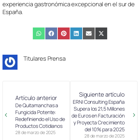
experiencia gastronómica excepcional en el sur de
España.
Compartir
WhatsApp
Compartir
Facebook
Compartir
Pinterest
Compartir
LinkedIn
Compartir
Email
Compartir
X
en
en
en
en
en
en
(Twitter)
Titulares Prensa
Siguiente artículo
Artículo anterior
ERNI Consulting España
De Quitamanchas a
Supera los 21,5 Millones
Fungicida Potente:
de Euros en Facturación
Redefiniendo el Uso de
y Proyecta Crecimiento
Productos Cotidianos
del 10% para 2025
28 de marzo de 2025
28 de marzo de 2025