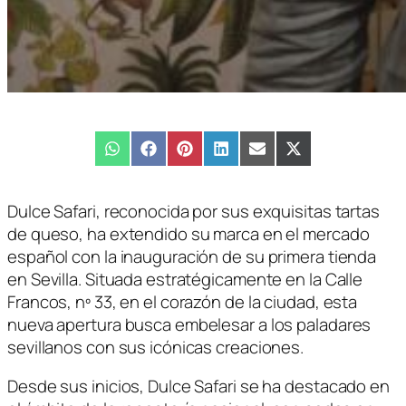
Compartir
WhatsApp
Compartir
Facebook
Compartir
Pinterest
Compartir
LinkedIn
Compartir
Email
Compartir
X
en
en
en
en
en
en
(Twitter)
Dulce Safari, reconocida por sus exquisitas tartas
de queso, ha extendido su marca en el mercado
español con la inauguración de su primera tienda
en Sevilla. Situada estratégicamente en la Calle
Francos, nº 33, en el corazón de la ciudad, esta
nueva apertura busca embelesar a los paladares
sevillanos con sus icónicas creaciones.
Desde sus inicios, Dulce Safari se ha destacado en