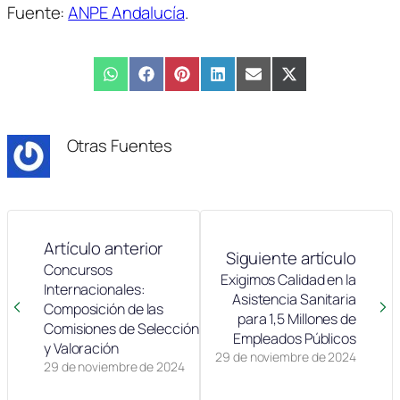
Fuente:
ANPE Andalucía
.
Compartir
WhatsApp
Compartir
Facebook
Compartir
Pinterest
Compartir
LinkedIn
Compartir
Email
Compartir
X
en
en
en
en
en
en
(Twitter)
Otras Fuentes
Artículo anterior
Siguiente artículo
Concursos
Exigimos Calidad en la
Internacionales:
Asistencia Sanitaria
Composición de las
para 1,5 Millones de
Comisiones de Selección
Empleados Públicos
y Valoración
29 de noviembre de 2024
29 de noviembre de 2024