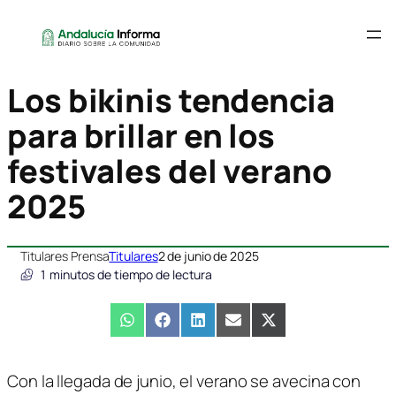
Los bikinis tendencia
para brillar en los
festivales del verano
2025
Titulares Prensa
Titulares
2 de junio de 2025
1
minutos de tiempo de lectura
Compartir
WhatsApp
Compartir
Facebook
Compartir
LinkedIn
Compartir
Email
Compartir
X
en
en
en
en
en
(Twitter)
Con la llegada de junio, el verano se avecina con