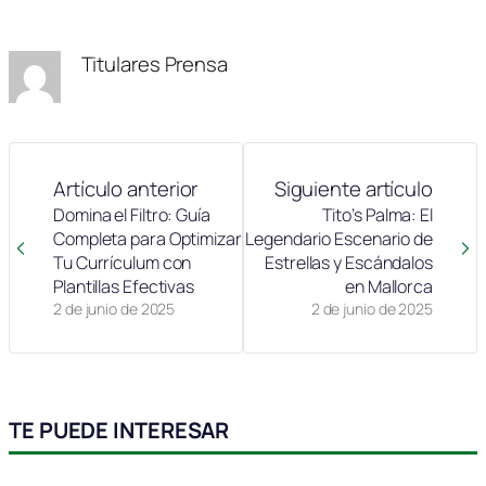
en
en
en
en
en
(Twitter)
Titulares Prensa
Artículo anterior
Siguiente artículo
Domina el Filtro: Guía
Tito’s Palma: El
Completa para Optimizar
Legendario Escenario de
Tu Currículum con
Estrellas y Escándalos
Plantillas Efectivas
en Mallorca
2 de junio de 2025
2 de junio de 2025
TE PUEDE INTERESAR