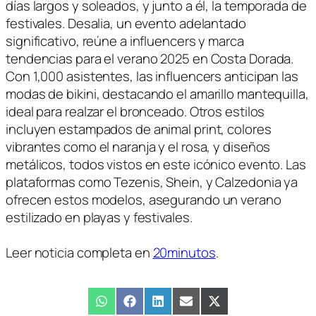
días largos y soleados, y junto a él, la temporada de
festivales. Desalia, un evento adelantado
significativo, reúne a influencers y marca
tendencias para el verano 2025 en Costa Dorada.
Con 1,000 asistentes, las influencers anticipan las
modas de bikini, destacando el amarillo mantequilla,
ideal para realzar el bronceado. Otros estilos
incluyen estampados de animal print, colores
vibrantes como el naranja y el rosa, y diseños
metálicos, todos vistos en este icónico evento. Las
plataformas como Tezenis, Shein, y Calzedonia ya
ofrecen estos modelos, asegurando un verano
estilizado en playas y festivales.
Leer noticia completa en
20minutos
.
Compartir
WhatsApp
Compartir
Facebook
Compartir
LinkedIn
Compartir
Email
Compartir
X