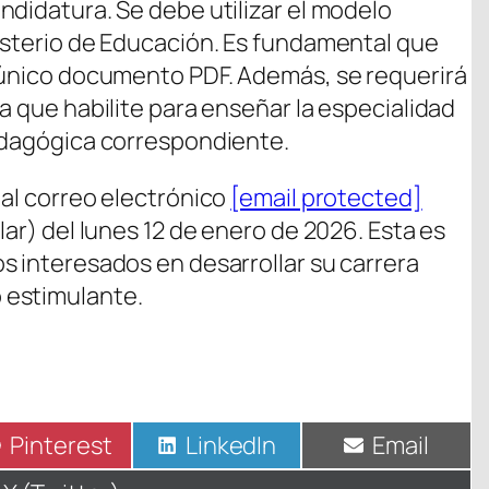
ndidatura. Se debe utilizar el modelo
isterio de Educación. Es fundamental que
 único documento PDF. Además, se requerirá
a que habilite para enseñar la especialidad
pedagógica correspondiente.
 al correo electrónico
[email protected]
lar) del lunes 12 de enero de 2026. Esta es
s interesados en desarrollar su carrera
 estimulante.
Compartir
Pinterest
Compartir
LinkedIn
Compartir
Email
en
en
en