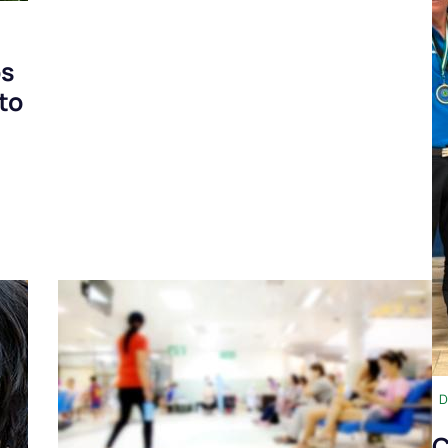
os
to
D
C