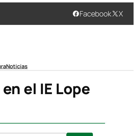
Facebook
X
ura
Noticias
 en el IE Lope