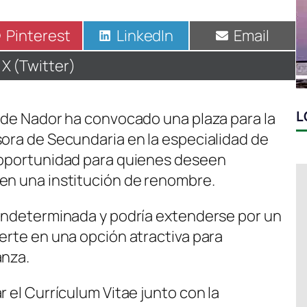
Compartir
Pinterest
Compartir
LinkedIn
Compartir
Email
en
en
en
Compartir
X (Twitter)
en
L
” de Nador ha convocado una plaza para la
sora de Secundaria en la especialidad de
a oportunidad para quienes deseen
en una institución de renombre.
 indeterminada y podría extenderse por un
erte en una opción atractiva para
anza.
r el Currículum Vitae junto con la