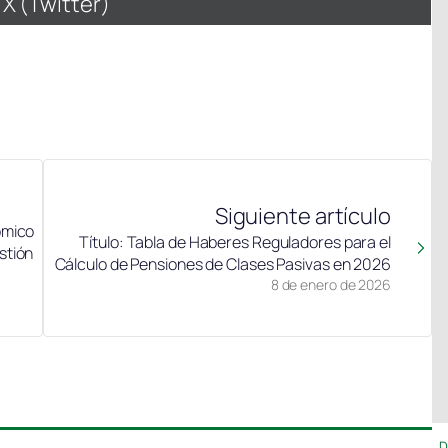
Compartir
X (Twitter)
en
Siguiente artículo
ómico
Título: Tabla de Haberes Reguladores para el
stión
Cálculo de Pensiones de Clases Pasivas en 2026
8 de enero de 2026
D