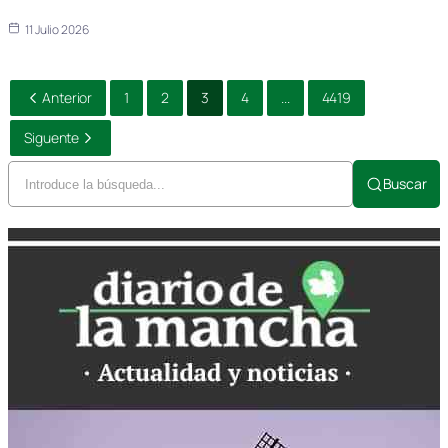
11 Julio 2026
Anterior
1
2
3
4
...
4419
Siguente
Buscar