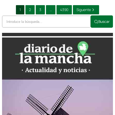
1
2
3
...
4390
Siguente
Buscar