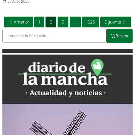
27 Junio 2026
Anterior
1
2
3
...
1025
Siguente
Buscar