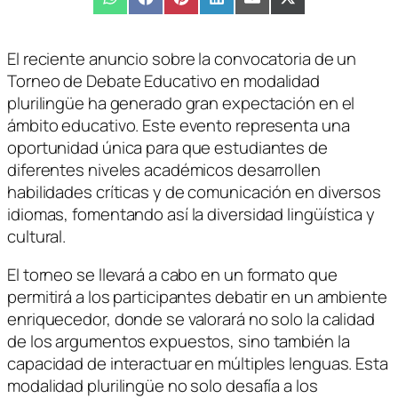
Compartir
WhatsApp
Compartir
Facebook
Compartir
Pinterest
Compartir
LinkedIn
Compartir
Email
Compartir
X
en
en
en
en
en
en
(Twitter)
El reciente anuncio sobre la convocatoria de un
Torneo de Debate Educativo en modalidad
plurilingüe ha generado gran expectación en el
ámbito educativo. Este evento representa una
oportunidad única para que estudiantes de
diferentes niveles académicos desarrollen
habilidades críticas y de comunicación en diversos
idiomas, fomentando así la diversidad lingüística y
cultural.
El torneo se llevará a cabo en un formato que
permitirá a los participantes debatir en un ambiente
enriquecedor, donde se valorará no solo la calidad
de los argumentos expuestos, sino también la
capacidad de interactuar en múltiples lenguas. Esta
modalidad plurilingüe no solo desafía a los