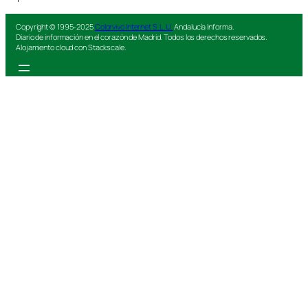
Copyright © 1995-2025
Colorvivo Internet S.L.U.
Andalucía Informa.
Diario de información en el corazón de Madrid. Todos los derechos reservados.
Alojamiento cloud con Stackscale.