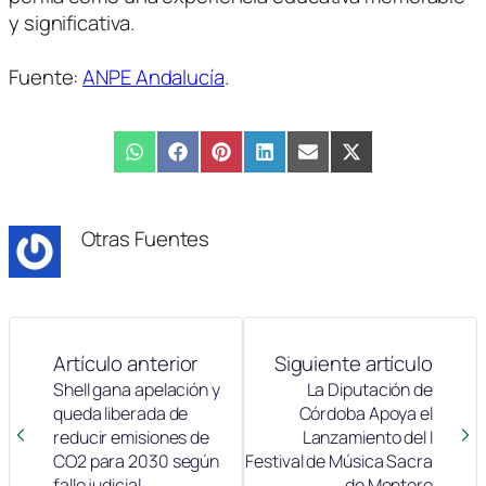
y significativa.
Fuente:
ANPE Andalucía
.
Compartir
WhatsApp
Compartir
Facebook
Compartir
Pinterest
Compartir
LinkedIn
Compartir
Email
Compartir
X
en
en
en
en
en
en
(Twitter)
Otras Fuentes
Artículo anterior
Siguiente artículo
Shell gana apelación y
La Diputación de
queda liberada de
Córdoba Apoya el
reducir emisiones de
Lanzamiento del I
CO2 para 2030 según
Festival de Música Sacra
fallo judicial
de Montoro