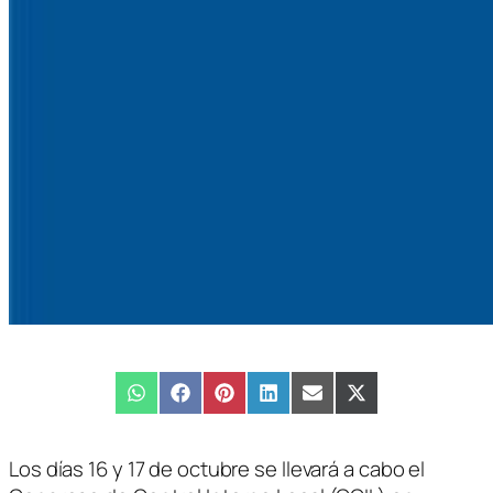
Compartir
WhatsApp
Compartir
Facebook
Compartir
Pinterest
Compartir
LinkedIn
Compartir
Email
Compartir
X
en
en
en
en
en
en
(Twitter)
Los días 16 y 17 de octubre se llevará a cabo el