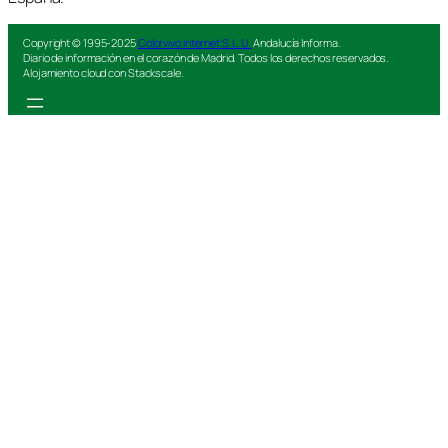
Copyright © 1995-2025
Colorvivo Internet S.L.U.
Andalucía Informa.
Diario de información en el corazón de Madrid. Todos los derechos reservados.
Alojamiento cloud con Stackscale.