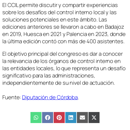
El CCIL permite discutir y compartir experiencias
sobre los desafíos del control interno local y las
soluciones potenciales en este ámbito. Las
ediciones anteriores se llevaron a cabo en Badajoz
en 2019, Huesca en 2021 y Palencia en 2023, donde
la última edición contó con más de 400 asistentes.
El objetivo principal del congreso es dar a conocer
la relevancia de los órganos de control interno en
las entidades locales, lo que representa un desafío
significativo para las administraciones,
independientemente de su nivel de actuación.
Fuente:
Diputación de Córdoba
.
Compartir
WhatsApp
Compartir
Facebook
Compartir
Pinterest
Compartir
LinkedIn
Compartir
Email
Compartir
X
en
en
en
en
en
en
(Twitter)